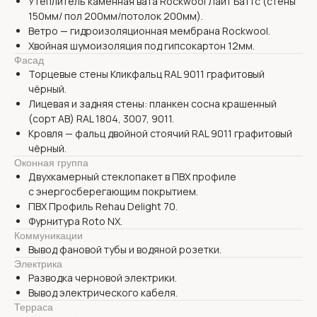
Утеплитель каменная вата Rockwool Лайт Баттс (стены
1 котельная
150мм/ пол 200мм/потолок 200мм).
1 хоз. блок
Ветро — гидроизоляционная мембрана Rockwool.
Хвойная шумоизоляция под гипсокартон 12мм.
Фасад
Торцевые стены Кликфальц RAL 9011 графитовый
чёрный.
Лицевая и задняя стены: планкен сосна крашенный
(сорт АВ) RAL 1804, 3007, 9011.
Кровля — фальц двойной стоячий RAL 9011 графитовый
чёрный.
Оконная группа
Двухкамерный стеклопакет в ПВХ профиле
с энергосберегающим покрытием.
ПВХ Профиль Rehau Delight 70.
Фурнитура Roto NX.
Коммуникации
Вывод фановой тубы и водяной розетки.
Электрика
Разводка черновой электрики.
Вывод электрического кабеля.
Терраса